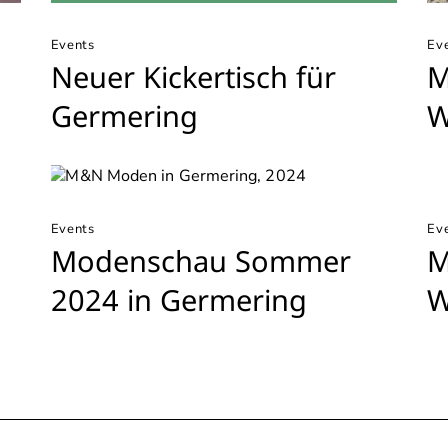
Events
Ev
Neuer Kickertisch für
M
Germering
W
Events
Ev
Modenschau Sommer
M
2024 in Germering
W