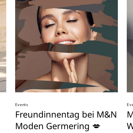
Events
Ev
Freundinnentag bei M&N
M
Moden Germering 💋
W