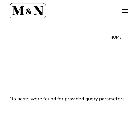
Skip
to
the
content
HOME
No posts were found for provided query parameters.