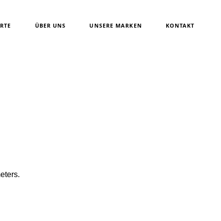
News
Schreiben Sie uns
RTE
ÜBER UNS
UNSERE MARKEN
KONTAKT
News
Schreiben Sie uns
eters.