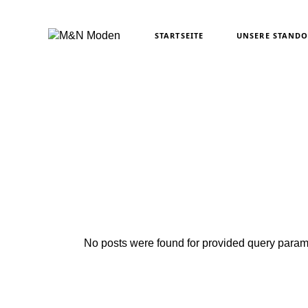
Skip
to
Germering
the
STARTSEITE
UNSERE STANDO
content
Naumburg
Wittenberg I
Wittenberg II
Germering
Naumburg
Wittenberg I
Wittenberg II
No posts were found for provided query param