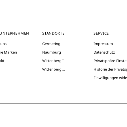
 UNTERNEHMEN
STANDORTE
SERVICE
 uns
Germering
Impressum
re Marken
Naumburg
Datenschutz
akt
Wittenberg I
Privatsphäre-Einst
Wittenberg II
Historie der Privat
Einwilligungen wid